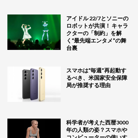
アイドル 22/7とソニーの
ロボットが共演！ キャラ
クターの「制約」を解
く“最先端エンタメ”の舞
台裏
スマホは“毎週”再起動す
るべき、米国家安全保障
局が推奨する理由
科学者が考えた西暦3000
年の人類の姿？スマホや
コンピューターの使いす