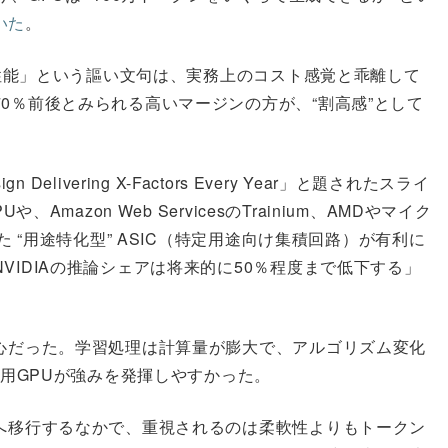
いた
。
5倍性能」という謳い文句は、実務上のコスト感覚と乖離して
0％前後とみられる高いマージンの方が、“割高感”として
ign Delivering X-Factors Every Year」と題されたスライ
Amazon Web ServicesのTrainium、AMDやマイク
た “用途特化型” ASIC（特定用途向け集積回路）が有利に
VIDIAの推論シェアは将来的に50％程度まで低下する」
中心だった。学習処理は計算量が膨大で、アルゴリズム変化
汎用GPUが強みを発揮しやすかった。
心へ移行するなかで、重視されるのは柔軟性よりもトークン