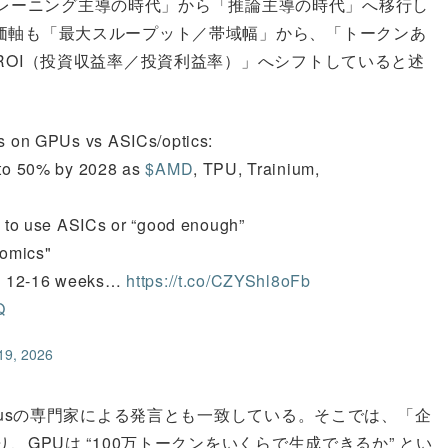
が「トレーニング主導の時代」から「推論主導の時代」へ移行し
価軸も「最大スループット／帯域幅」から、「トークンあ
ROI（投資収益率／投資利益率）」へシフトしていると述
ks on GPUs vs ASICs/optics:
 to 50% by 2028 as
$AMD
, TPU, Trainium,
g to use ASICs or “good enough”
nomics"
to 12-16 weeks…
https://t.co/CZYShl8oFb
Q
19, 2026
iusの専門家による発言とも一致している。そこでは、「企
、GPUは “100万トークンをいくらで生成できるか” とい