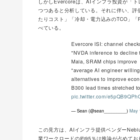
しかしEvercoreは、AIインフラ投資
つつあると分析している。それに伴い、評
たりコスト」「冷却・電力込みのTCO」「
べている。
Evercore ISI: channel chec
"NVDA inference to decline
Maia, SRAM chips improve
"average AI engineer willin
alternatives to improve eco
B300 lead times stretched 
pic.twitter.com/e5pQB9QPh
— Sean (@sean_________)
May 
この見方は、AIインフラ提供ベンダーNeb
業ワークロードの約95％は推論が占めており