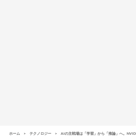
ホーム
>
テクノロジー
>
AIの主戦場は「学習」から「推論」へ。NVID