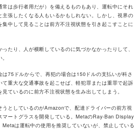
通常は歩行者用だが）を備えるものもあり、運転中にそれ
と主張したくなる人もいるかもしれない。しかし、視界の
を集中して見ることは前方不注視状態を引き起こすことに
かったり、人が横断しているのに気づかなかったりして、
い。
は75ドルからで、再犯の場合は150ドルの支払いが科さ
いて重大な交通事故を起こせば、軽犯罪または重罪で起訴
を見ているのに前方不注視状態を生み出してしまう。
うとしているのがAmazonで、配達ドライバーの前方視
グラスを開発している。MetaのRay-Ban Display
Metaは運転中の使用を推奨していないが、禁止している