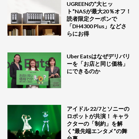
UGREENの“大ヒッ
ト”NASが最大20％オフ！
読者限定クーポンで
「DH4300 Plus」などさ
らにお得
Uber Eatsはなぜデリバリ
ーを「お店と同じ価格」
にできるのか
アイドル 22/7とソニーの
ロボットが共演！ キャラ
クターの「制約」を解
く“最先端エンタメ”の舞
台裏