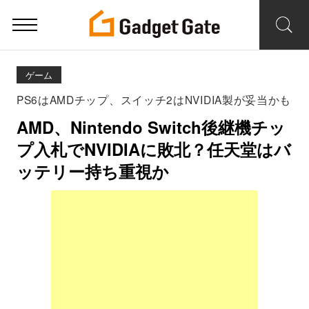
ゲーム
PS6はAMDチップ、スイッチ2はNVIDIA製が妥当かも
AMD、Nintendo Switch後継機チッ
プ入札でNVIDIAに敗北？任天堂はバ
ッテリー持ち重視か