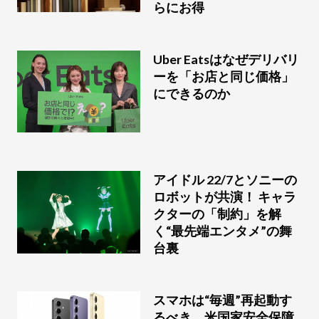
らにお得
Uber Eatsはなぜデリバリ
ーを「お店と同じ価格」
にできるのか
アイドル 22/7とソニーの
ロボットが共演！ キャラ
クターの「制約」を解
く“最先端エンタメ”の舞
台裏
スマホは“毎週”再起動す
るべき、米国家安全保障