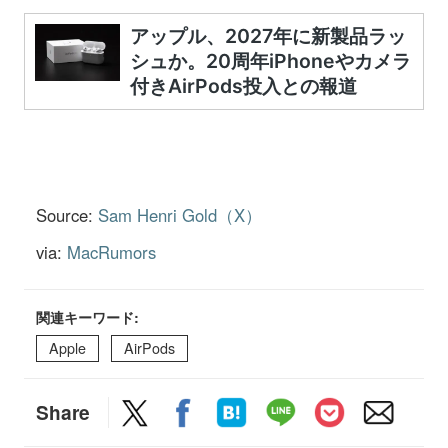
Source:
Sam Henri Gold（X）
via:
MacRumors
関連キーワード:
Apple
AirPods
Share