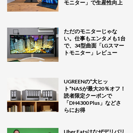
モニター」で生産性向上
ただのモニターじゃな
い。仕事もエンタメも1台
で、34型曲面「LGスマー
トモニター」レビュー
UGREENの“大ヒッ
ト”NASが最大20％オフ！
読者限定クーポンで
「DH4300 Plus」などさ
らにお得
Uber Eatsはなぜデリバリ