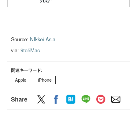
Source:
NIkkei Asia
via:
9to5Mac
関連キーワード:
Apple
iPhone
Share