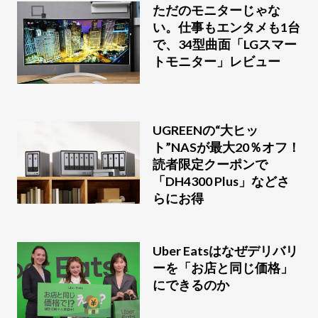
ただのモニターじゃな
い。仕事もエンタメも1台
で、34型曲面「LGスマー
トモニター」レビュー
UGREENの“大ヒッ
ト”NASが最大20％オフ！
読者限定クーポンで
「DH4300 Plus」などさ
らにお得
Uber Eatsはなぜデリバリ
ーを「お店と同じ価格」
にできるのか