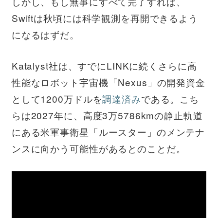
しかし、もし無事にすべて完了すれば、
Swiftは秋頃には科学観測を再開できるよう
になるはずだ。
Katalyst社は、すでにLINKに続くさらに高
性能なロボット宇宙機「Nexus」の開発資金
として1200万ドルを
調達済み
である。こち
らは2027年に、高度3万5786kmの静止軌道
にある米軍事衛星「ルースター」のメンテナ
ンスに向かう可能性があるとのことだ。