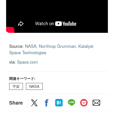
Source:
NASA
Northrop Grumman
Katalyst
Space Technologies
via:
Space.com
関連キーワード:
宇宙
NASA
Share