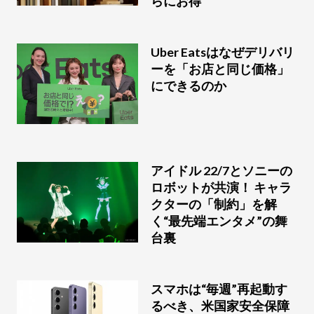
らにお得
Uber Eatsはなぜデリバリ
ーを「お店と同じ価格」
にできるのか
アイドル 22/7とソニーの
ロボットが共演！ キャラ
クターの「制約」を解
く“最先端エンタメ”の舞
台裏
スマホは“毎週”再起動す
るべき、米国家安全保障