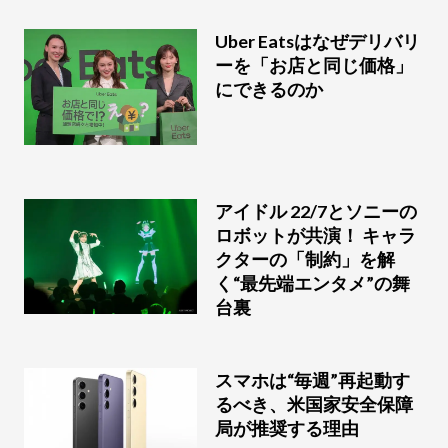
Uber Eatsはなぜデリバリ
ーを「お店と同じ価格」
にできるのか
アイドル 22/7とソニーの
ロボットが共演！ キャラ
クターの「制約」を解
く“最先端エンタメ”の舞
台裏
スマホは“毎週”再起動す
るべき、米国家安全保障
局が推奨する理由