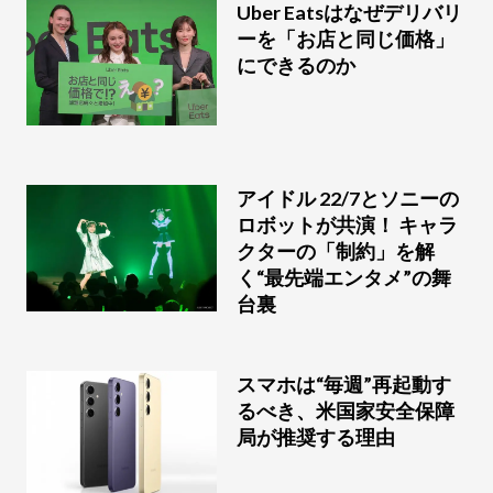
Uber Eatsはなぜデリバリ
ーを「お店と同じ価格」
にできるのか
アイドル 22/7とソニーの
ロボットが共演！ キャラ
クターの「制約」を解
く“最先端エンタメ”の舞
台裏
スマホは“毎週”再起動す
るべき、米国家安全保障
局が推奨する理由