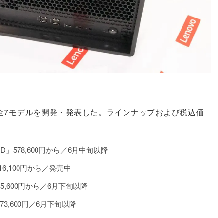
全7モデルを開発・発表した。ラインナップおよび税込価
 AMD」578,600円から／6月中旬以降
」716,100円から／発売中
,095,600円から／6月下旬以降
,073,600円／6月下旬以降