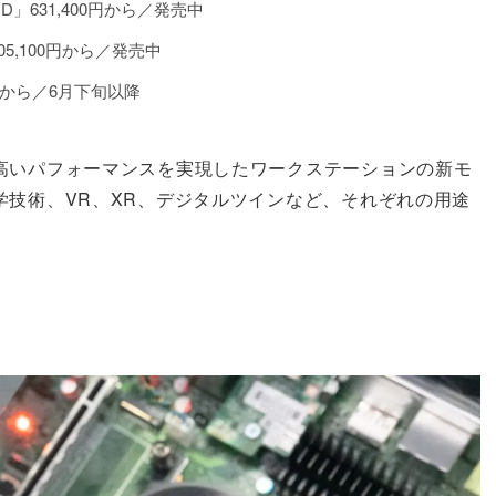
 AMD」631,400円から／発売中
」705,100円から／発売中
000円から／6月下旬以降
高いパフォーマンスを実現したワークステーションの新モ
学技術、VR、XR、デジタルツインなど、それぞれの用途