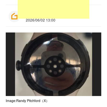
Munenori Taniguchi
2026/06/02 13:00
Image:Randy Pitchford（X）