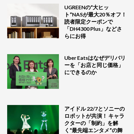
UGREENの“大ヒッ
ト”NASが最大20％オフ！
読者限定クーポンで
「DH4300 Plus」などさ
らにお得
Uber Eatsはなぜデリバリ
ーを「お店と同じ価格」
にできるのか
アイドル 22/7とソニーの
ロボットが共演！ キャラ
クターの「制約」を解
く“最先端エンタメ”の舞