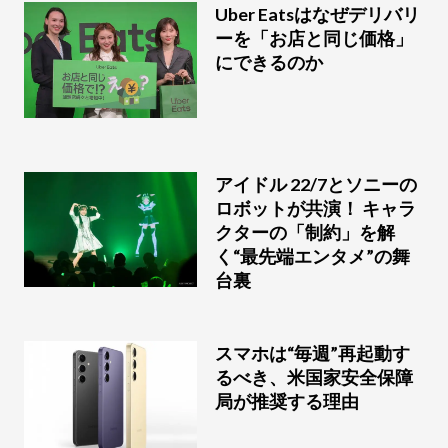
Uber Eatsはなぜデリバリ
ーを「お店と同じ価格」
にできるのか
アイドル 22/7とソニーの
ロボットが共演！ キャラ
クターの「制約」を解
く“最先端エンタメ”の舞
台裏
スマホは“毎週”再起動す
るべき、米国家安全保障
局が推奨する理由