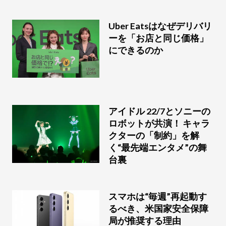
Uber Eatsはなぜデリバリ
ーを「お店と同じ価格」
にできるのか
アイドル 22/7とソニーの
ロボットが共演！ キャラ
クターの「制約」を解
く“最先端エンタメ”の舞
台裏
スマホは“毎週”再起動す
るべき、米国家安全保障
局が推奨する理由