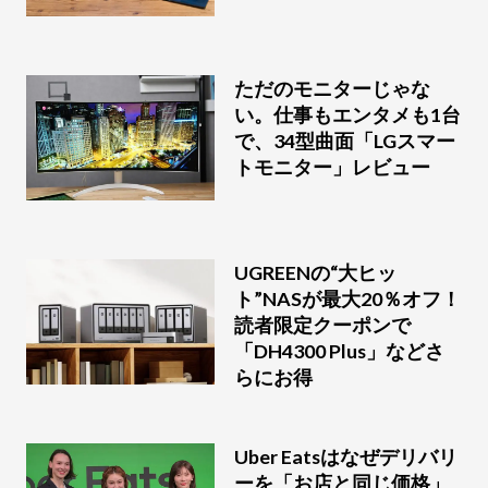
ただのモニターじゃな
い。仕事もエンタメも1台
で、34型曲面「LGスマー
トモニター」レビュー
UGREENの“大ヒッ
ト”NASが最大20％オフ！
読者限定クーポンで
「DH4300 Plus」などさ
らにお得
Uber Eatsはなぜデリバリ
ーを「お店と同じ価格」